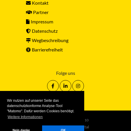
Kontakt
Partner
Impressum
Datenschutz
Wegbeschreibung
Barrierefreiheit
Folge uns
Wir nutzen auf unserer Seite das
datenschutzkonforme Analyse-Tool
"Matomo". Dafür werden Cookies benötigt.
Weitere Informationen
© Sportkreis Stuttgart
2.2.10
mphased/sportkreisportal
Nein danke
OK