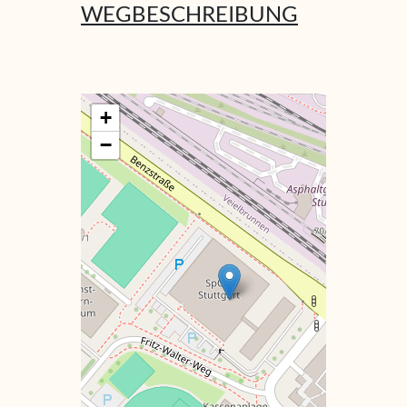
WEGBESCHREI­BUNG
+
−