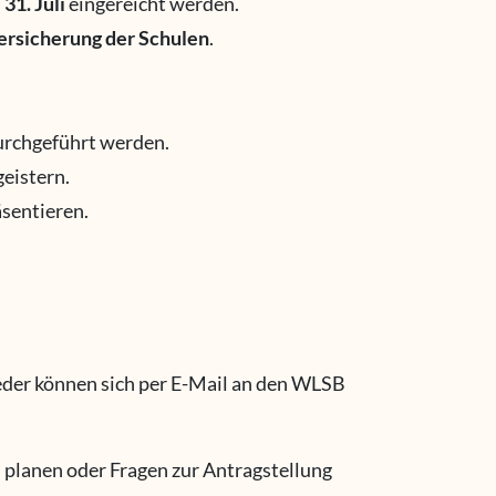
s
31. Juli
eingereicht werden.
versicherung der Schulen
.
urchgeführt werden.
geistern.
äsentieren.
eder können sich per E-Mail an den WLSB
n planen oder Fragen zur Antragstellung