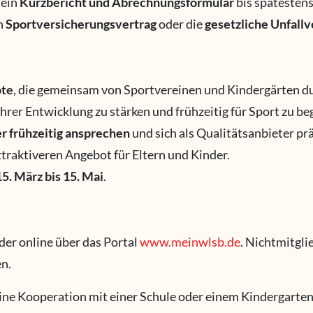
 ein
Kurzbericht und Abrechnungsformular
bis spätesten
n
Sportversicherungsvertrag
oder die
gesetzliche Unfall
te
, die gemeinsam von Sportvereinen und Kindergärten d
 ihrer Entwicklung zu stärken und frühzeitig für Sport zu be
er frühzeitig ansprechen
und sich als Qualitätsanbieter pr
traktiveren Angebot für Eltern und Kinder.
15. März bis 15. Mai
.
er online über das Portal
www.meinwlsb.de
. Nichtmitgli
n.
eine Kooperation mit einer Schule oder einem Kindergarte