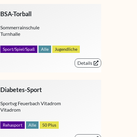
BSA-Torball
Sommerrainschule
Turnhalle
Sport/Spiel/Spaß
Alle
Jugendliche
Details
Diabetes-Sport
Sportvg Feuerbach Vitadrom
Vitadrom
Rehasport
Alle
50 Plus