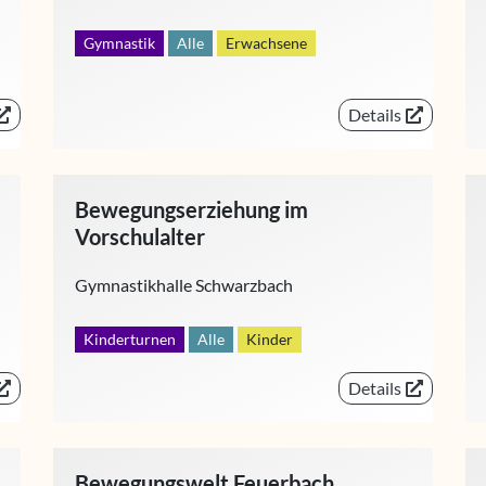
Gymnastik
Alle
Erwachsene
Details
Bewegungserziehung im
Vorschulalter
Gymnastikhalle Schwarzbach
Kinderturnen
Alle
Kinder
Details
Bewegungswelt Feuerbach