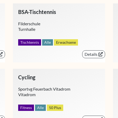
BSA-Tischtennis
Filderschule
Turnhalle
Tischtennis
Alle
Erwachsene
Details
Cycling
Sportvg Feuerbach Vitadrom
Vitadrom
Fitness
Alle
50 Plus