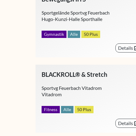
Sportgelände Sportvg Feuerbach
Hugo-Kunzi-Halle Sporthalle
Gymnastik
Alle
50 Plus
Details
BLACKROLL® & Stretch
Sportvg Feuerbach Vitadrom
Vitadrom
Fitness
Alle
50 Plus
Details