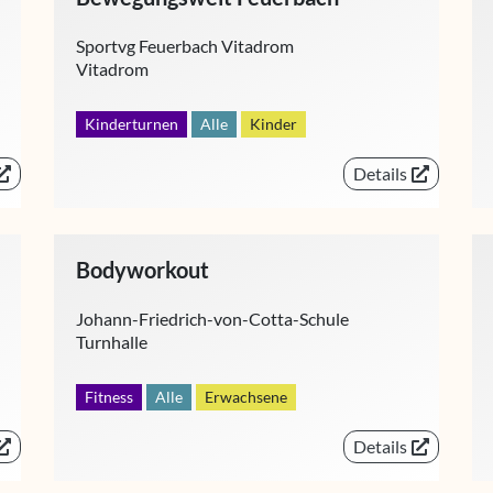
Sportvg Feuerbach Vitadrom
Vitadrom
Kinderturnen
Alle
Kinder
Details
Bodyworkout
Johann-Friedrich-von-Cotta-Schule
Turnhalle
Fitness
Alle
Erwachsene
Details