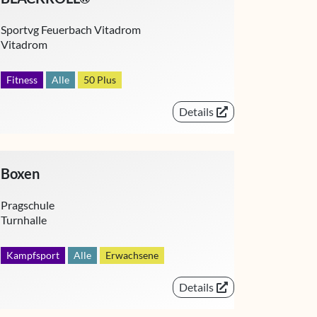
Sportvg Feuerbach Vitadrom
Vitadrom
Fitness
Alle
50 Plus
Details
Boxen
Pragschule
Turnhalle
Kampfsport
Alle
Erwachsene
Details