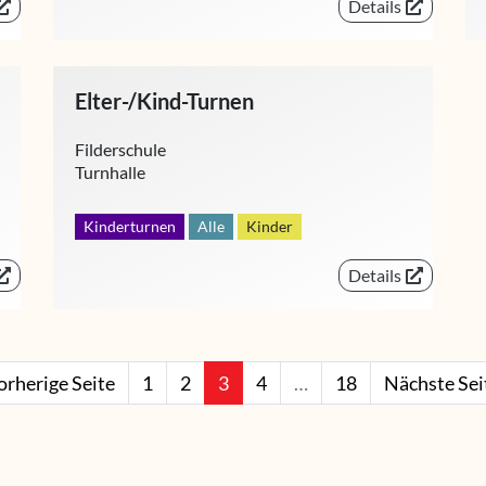
Details
Elter-/Kind-Turnen
Filderschule
Turnhalle
Kinderturnen
Alle
Kinder
Details
orherige Seite
1
2
3
4
…
18
Nächste Sei