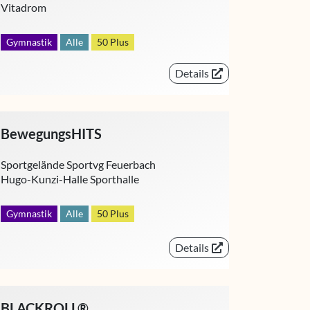
Vitadrom
Gymnastik
Alle
50 Plus
Details
BewegungsHITS
Sportgelände Sportvg Feuerbach
Hugo-Kunzi-Halle Sporthalle
Gymnastik
Alle
50 Plus
Details
BLACKROLL®