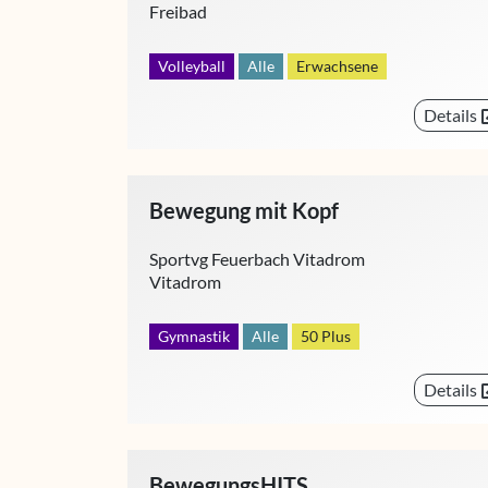
Freibad
Volleyball
Alle
Erwachsene
Details
Bewegung mit Kopf
Sportvg Feuerbach Vitadrom
Vitadrom
Gymnastik
Alle
50 Plus
Details
BewegungsHITS