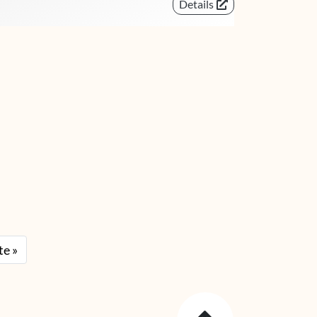
Details
te »