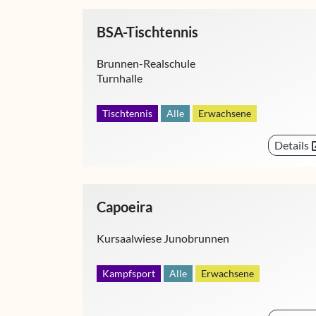
BSA-Tischtennis
Brunnen-Realschule
Turnhalle
Tischtennis
Alle
Erwachsene
Details
Capoeira
Kursaalwiese Junobrunnen
Kampfsport
Alle
Erwachsene